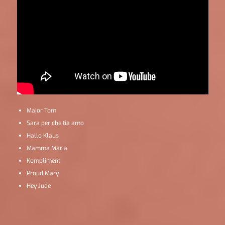
Major Tom
Sara per che tia amo
Hallo Klaus
Mamma Maria
Kompliment
Proud Mary
Hey Jude