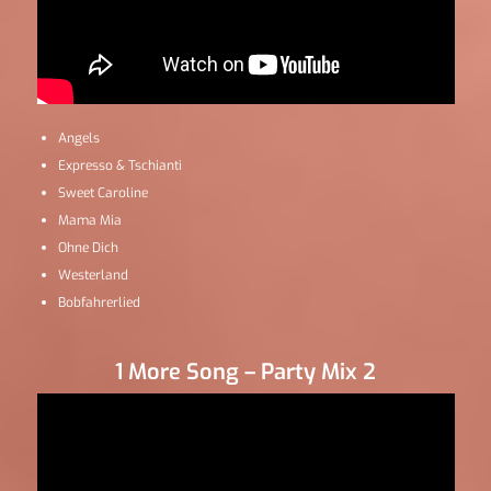
Angels
Expresso & Tschianti
Sweet Caroline
Mama Mia
Ohne Dich
Westerland
Bobfahrerlied
1 More Song – Party Mix 2