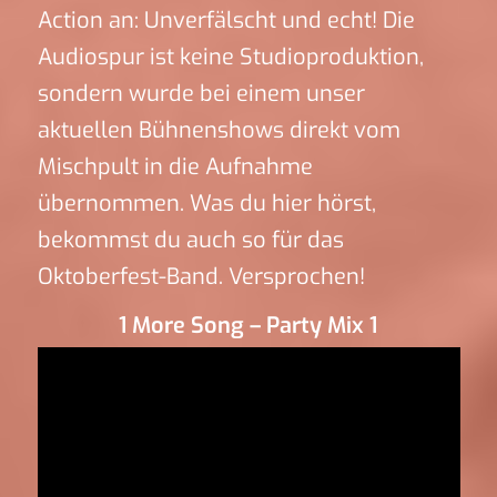
Action an: Unverfälscht und echt! Die
Audiospur ist keine Studioproduktion,
sondern wurde bei einem unser
aktuellen Bühnenshows direkt vom
Mischpult in die Aufnahme
übernommen. Was du hier hörst,
bekommst du auch so für das
Oktoberfest-Band. Versprochen!
1 More Song – Party Mix 1