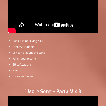
Bad Case Of Loving You
Johnny B. Goode
Mir san a Bayrische Band
When you’re gone
99 Luftballons
Narcotic
I Love Rock’n Roll
1 More Song – Party Mix 3