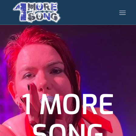
1 MORE
SONG