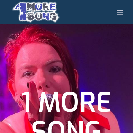
1 MORE
SONG