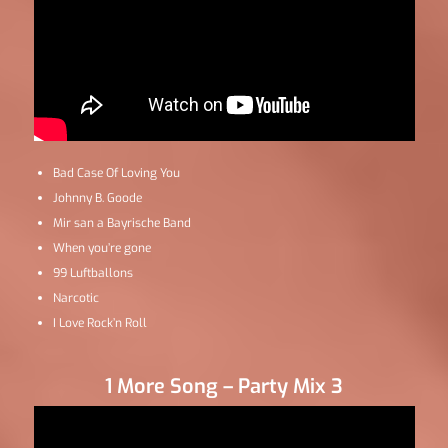
Bad Case Of Loving You
Johnny B. Goode
Mir san a Bayrische Band
When you’re gone
99 Luftballons
Narcotic
I Love Rock’n Roll
1 More Song – Party Mix 3