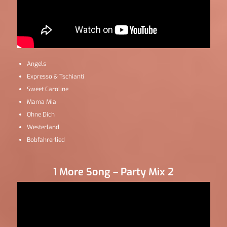
Angels
Expresso & Tschianti
Sweet Caroline
Mama Mia
Ohne Dich
Westerland
Bobfahrerlied
1 More Song – Party Mix 2