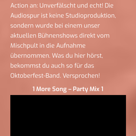
Action an: Unverfälscht und echt! Die
Audiospur ist keine Studioproduktion,
sondern wurde bei einem unser
aktuellen Bühnenshows direkt vom
Mischpult in die Aufnahme
übernommen. Was du hier hörst,
bekommst du auch so für das
Oktoberfest-Band. Versprochen!
1 More Song – Party Mix 1