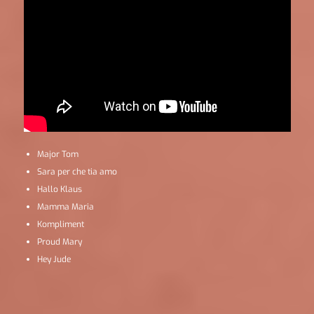
Major Tom
Sara per che tia amo
Hallo Klaus
Mamma Maria
Kompliment
Proud Mary
Hey Jude