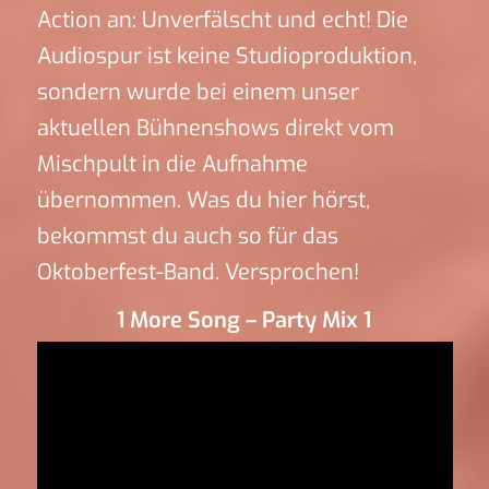
Action an: Unverfälscht und echt! Die
Audiospur ist keine Studioproduktion,
sondern wurde bei einem unser
aktuellen Bühnenshows direkt vom
Mischpult in die Aufnahme
übernommen. Was du hier hörst,
bekommst du auch so für das
Oktoberfest-Band. Versprochen!
1 More Song – Party Mix 1