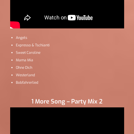
Angels
Expresso & Tschianti
Sweet Caroline
Mama Mia
Ohne Dich
Westerland
Bobfahrerlied
1 More Song – Party Mix 2