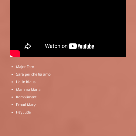
Major Tom
Sara per che tia amo
Hallo Klaus
Mamma Maria
Kompliment
Proud Mary
Hey Jude