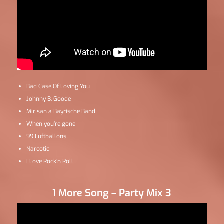
Bad Case Of Loving You
Johnny B. Goode
Mir san a Bayrische Band
When you’re gone
99 Luftballons
Narcotic
I Love Rock’n Roll
1 More Song – Party Mix 3