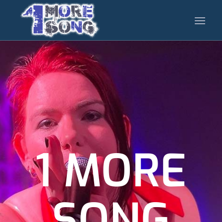
1 MORE
SONG