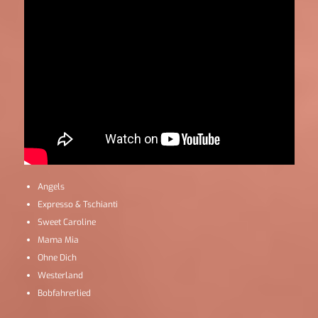
Angels
Expresso & Tschianti
Sweet Caroline
Mama Mia
Ohne Dich
Westerland
Bobfahrerlied