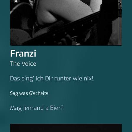
Franzi
The Voice
Das sing’ ich Dir runter wie nix!.
Sag was G‘scheits
Mag jemand a Bier?