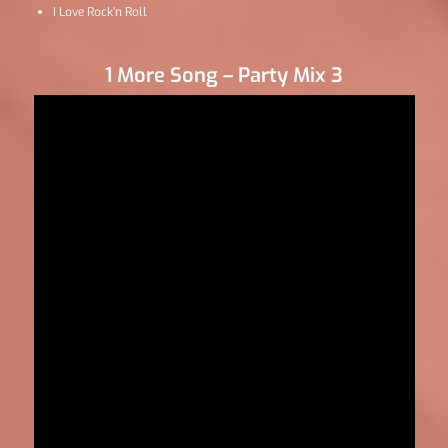
I Love Rock’n Roll
1 More Song – Party Mix 3