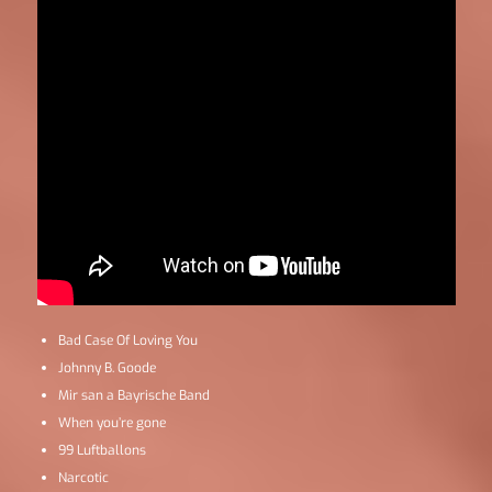
Bad Case Of Loving You
Johnny B. Goode
Mir san a Bayrische Band
When you’re gone
99 Luftballons
Narcotic