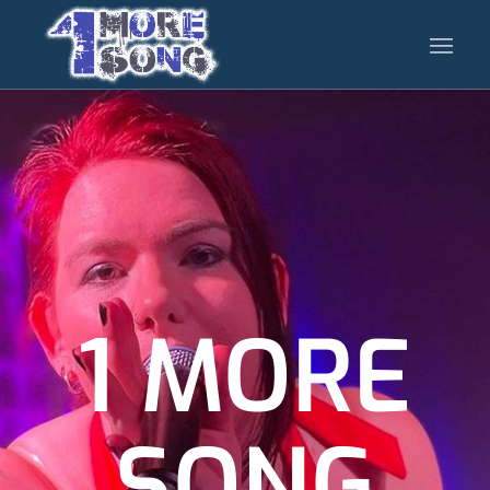
1 MORE
SONG