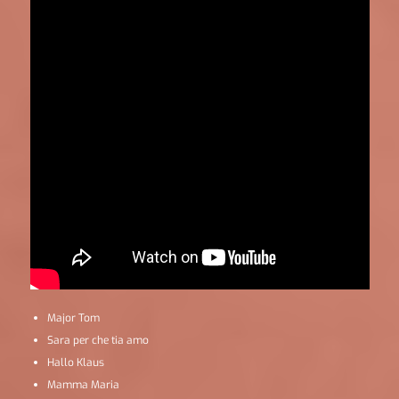
Major Tom
Sara per che tia amo
Hallo Klaus
Mamma Maria