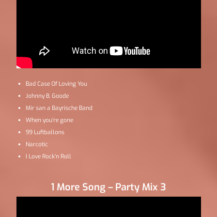
Bad Case Of Loving You
Johnny B. Goode
Mir san a Bayrische Band
When you’re gone
99 Luftballons
Narcotic
I Love Rock’n Roll
1 More Song – Party Mix 3