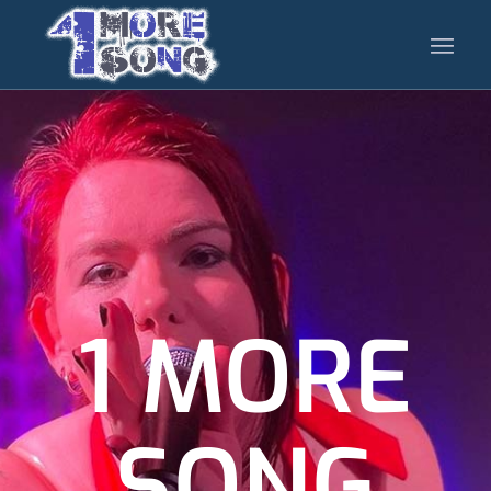
1 MORE
SONG