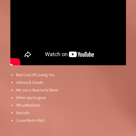
Bad Case Of Loving You
Johnny B. Goode
Mir san a Bayrische Band
When you’re gone
99 Luftballons
Narcotic
I Love Rock’n Roll