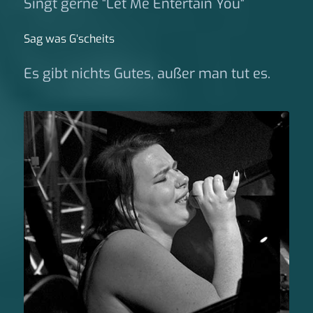
Singt gerne "Let Me Entertain You"
Sag was G‘scheits
Es gibt nichts Gutes, außer man tut es.