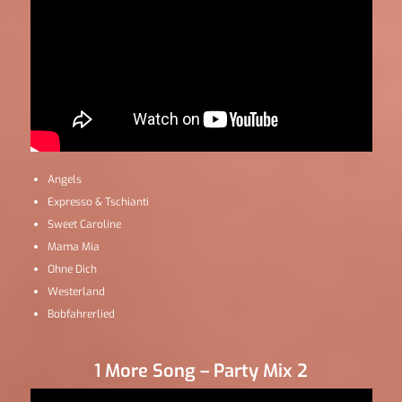
Angels
Expresso & Tschianti
Sweet Caroline
Mama Mia
Ohne Dich
Westerland
Bobfahrerlied
1 More Song – Party Mix 2