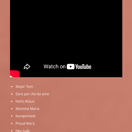
Major Tom
Sara per che tia amo
Hallo Klaus
Mamma Maria
Kompliment
Proud Mary
Hey Jude