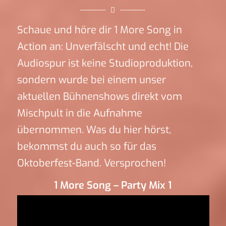
Schaue und höre dir 1 More Song in
Action an: Unverfälscht und echt! Die
Audiospur ist keine Studioproduktion,
sondern wurde bei einem unser
aktuellen Bühnenshows direkt vom
Mischpult in die Aufnahme
übernommen. Was du hier hörst,
bekommst du auch so für das
Oktoberfest-Band. Versprochen!
1 More Song – Party Mix 1