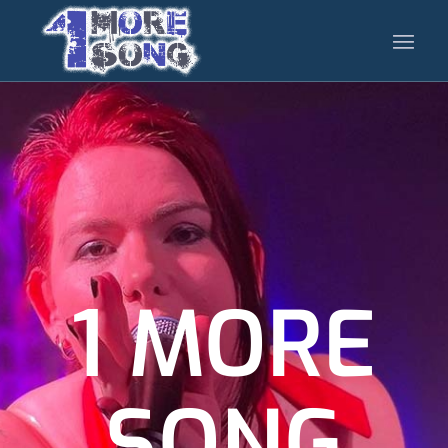
1 MORE
SONG