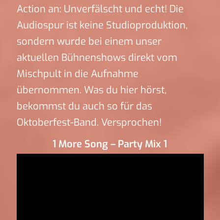
Action an: Unverfälscht und echt! Die
Audiospur ist keine Studioproduktion,
sondern wurde bei einem unser
aktuellen Bühnenshows direkt vom
Mischpult in die Aufnahme
übernommen. Was du hier hörst,
bekommst du auch so für das
Oktoberfest-Band. Versprochen!
1 More Song – Party Mix 1