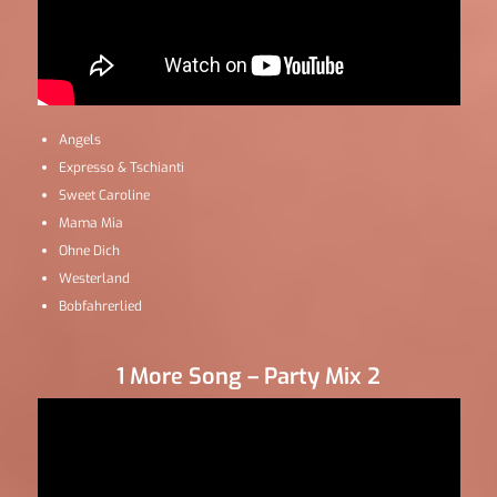
Angels
Expresso & Tschianti
Sweet Caroline
Mama Mia
Ohne Dich
Westerland
Bobfahrerlied
1 More Song – Party Mix 2