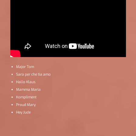
Major Tom
Sara per che tia amo
Hallo Klaus
Mamma Maria
Kompliment
Proud Mary
Hey Jude