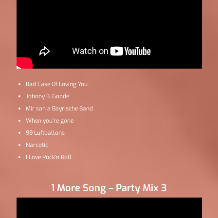
Bad Case Of Loving You
Johnny B. Goode
Mir san a Bayrische Band
When you’re gone
99 Luftballons
Narcotic
I Love Rock’n Roll
1 More Song – Party Mix 3