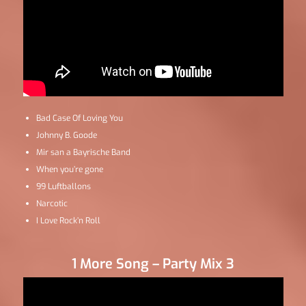
Bad Case Of Loving You
Johnny B. Goode
Mir san a Bayrische Band
When you’re gone
99 Luftballons
Narcotic
I Love Rock’n Roll
1 More Song – Party Mix 3