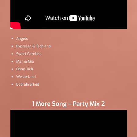
Angels
Expresso & Tschianti
Sweet Caroline
Mama Mia
Ohne Dich
Westerland
Bobfahrerlied
1 More Song – Party Mix 2