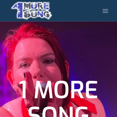
1 MORE
SONG