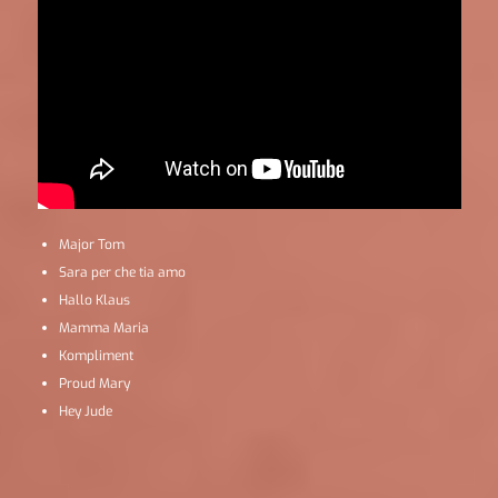
Major Tom
Sara per che tia amo
Hallo Klaus
Mamma Maria
Kompliment
Proud Mary
Hey Jude