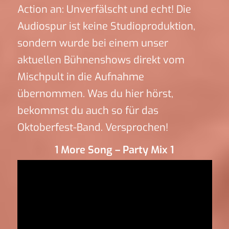
Action an: Unverfälscht und echt! Die
Audiospur ist keine Studioproduktion,
sondern wurde bei einem unser
aktuellen Bühnenshows direkt vom
Mischpult in die Aufnahme
übernommen. Was du hier hörst,
bekommst du auch so für das
Oktoberfest-Band. Versprochen!
1 More Song – Party Mix 1