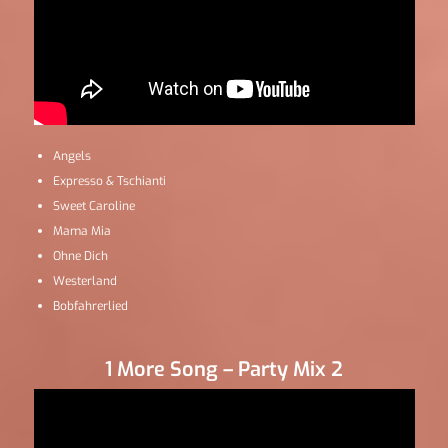
Angels
Expresso & Tschianti
Sweet Caroline
Mama Mia
Ohne Dich
Westerland
Bobfahrerlied
1 More Song – Party Mix 2