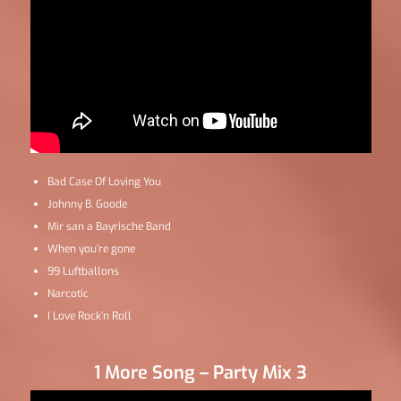
Bad Case Of Loving You
Johnny B. Goode
Mir san a Bayrische Band
When you’re gone
99 Luftballons
Narcotic
I Love Rock’n Roll
1 More Song – Party Mix 3