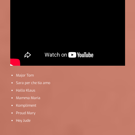
Major Tom
Sara per che tia amo
Hallo Klaus
Mamma Maria
Kompliment
Proud Mary
Hey Jude