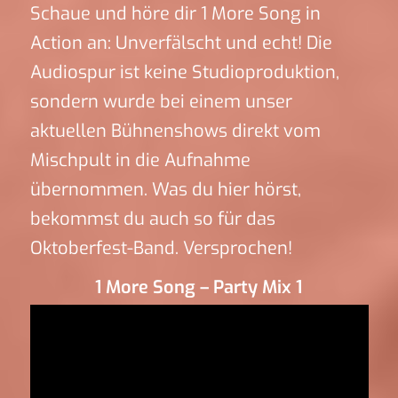
Schaue und höre dir 1 More Song in
Action an: Unverfälscht und echt! Die
Audiospur ist keine Studioproduktion,
sondern wurde bei einem unser
aktuellen Bühnenshows direkt vom
Mischpult in die Aufnahme
übernommen. Was du hier hörst,
bekommst du auch so für das
Oktoberfest-Band. Versprochen!
1 More Song – Party Mix 1