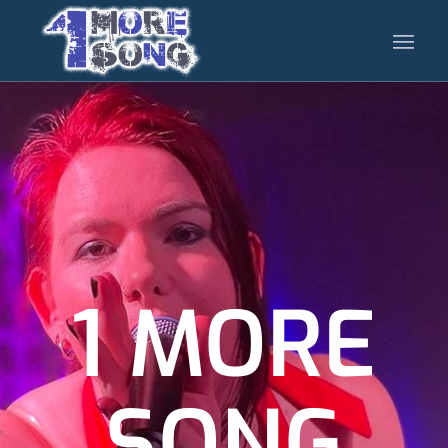
1 MORE
SONG