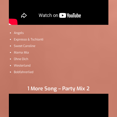
Angels
Expresso & Tschianti
Sweet Caroline
Mama Mia
Ohne Dich
Westerland
Bobfahrerlied
1 More Song – Party Mix 2