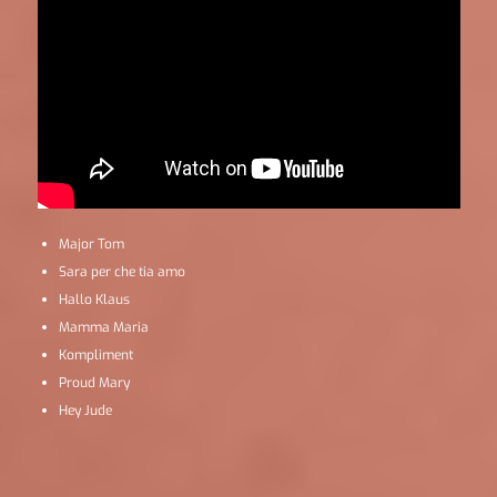
Major Tom
Sara per che tia amo
Hallo Klaus
Mamma Maria
Kompliment
Proud Mary
Hey Jude