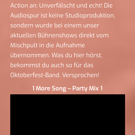
Action an: Unverfälscht und echt! Die
Audiospur ist keine Studioproduktion,
sondern wurde bei einem unser
aktuellen Bühnenshows direkt vom
Mischpult in die Aufnahme
übernommen. Was du hier hörst,
bekommst du auch so für das
Oktoberfest-Band. Versprochen!
1 More Song – Party Mix 1