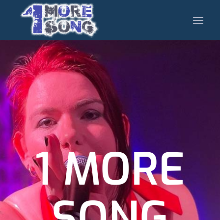
1 MORE
SONG