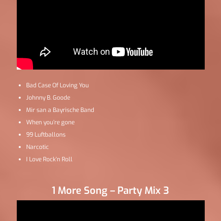
Bad Case Of Loving You
Johnny B. Goode
Mir san a Bayrische Band
When you’re gone
99 Luftballons
Narcotic
I Love Rock’n Roll
1 More Song – Party Mix 3