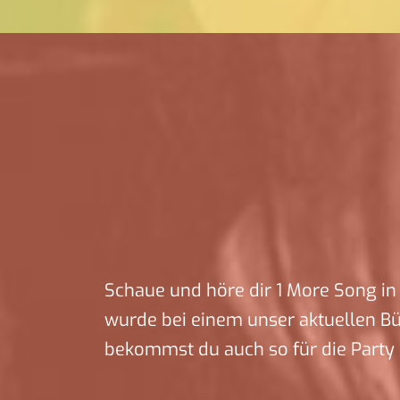
Schaue und höre dir 1 More Song in 
wurde bei einem unser aktuellen B
bekommst du auch so für die Party