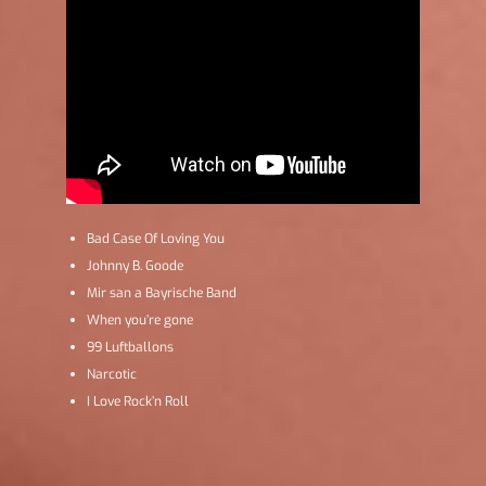
Bad Case Of Loving You
Johnny B. Goode
Mir san a Bayrische Band
When you’re gone
99 Luftballons
Narcotic
I Love Rock’n Roll