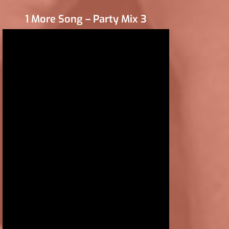
1 More Song – Party Mix 3