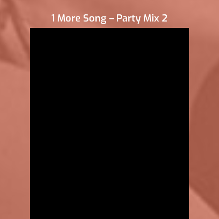
1 More Song – Party Mix 2