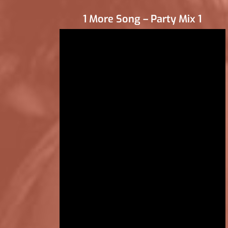
1 More Song – Party Mix 1