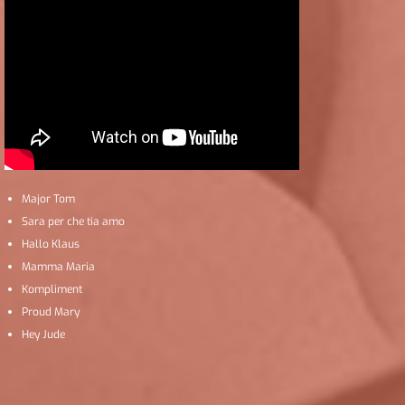
Major Tom
Sara per che tia amo
Hallo Klaus
Mamma Maria
Kompliment
Proud Mary
Hey Jude