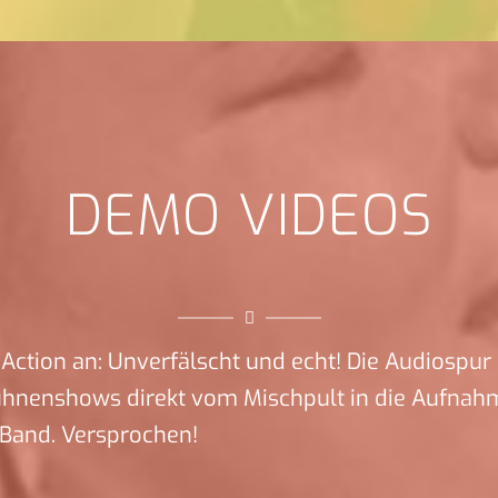
DEMO VIDEOS
Action an: Unverfälscht und echt! Die Audiospur 
ühnenshows direkt vom Mischpult in die Aufnah
 Band. Versprochen!