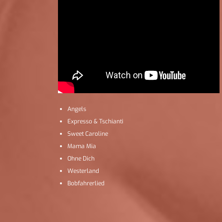
Angels
Expresso & Tschianti
Sweet Caroline
Mama Mia
Ohne Dich
Westerland
Bobfahrerlied