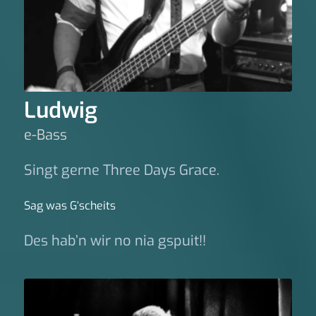
Ludwig
e-Bass
Singt gerne Three Days Grace.
Sag was G‘scheits
Des hab’n wir no nia gspuit!!