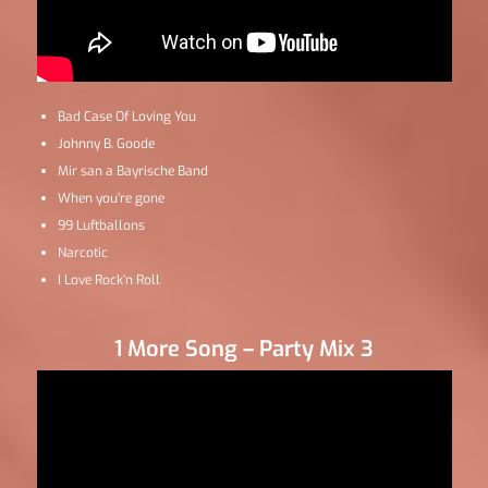
Bad Case Of Loving You
Johnny B. Goode
Mir san a Bayrische Band
When you’re gone
99 Luftballons
Narcotic
I Love Rock’n Roll
1 More Song – Party Mix 3