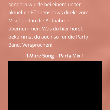
sondern wurde bei einem unser
aktuellen Bühnenshows direkt vom
Mischpult in die Aufnahme
übernommen. Was du hier hörst,
bekommst du auch so für die Party
Band. Versprochen!
1 More Song – Party Mix 1