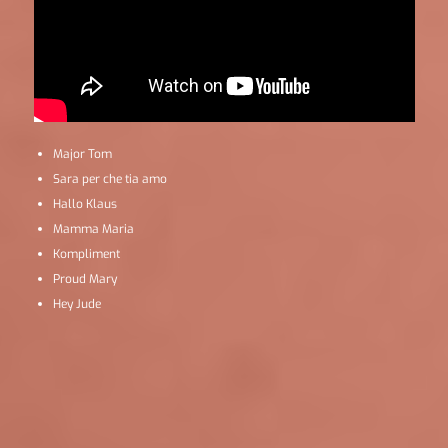
Major Tom
Sara per che tia amo
Hallo Klaus
Mamma Maria
Kompliment
Proud Mary
Hey Jude