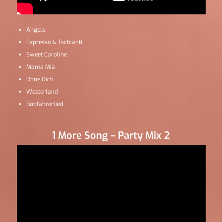
Angels
Expresso & Tschianti
Sweet Caroline
Mama Mia
Ohne Dich
Westerland
Bobfahrerlied
1 More Song – Party Mix 2