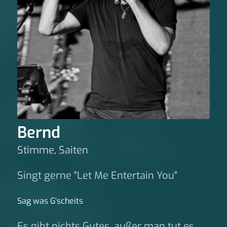
Bernd
Stimme, Saiten
Singt gerne "Let Me Entertain You"
Sag was G‘scheits
Es gibt nichts Gutes, außer man tut es.