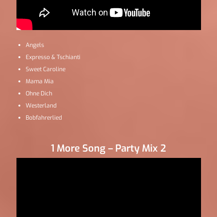
Angels
Expresso & Tschianti
Sweet Caroline
Mama Mia
Ohne Dich
Westerland
Bobfahrerlied
1 More Song – Party Mix 2