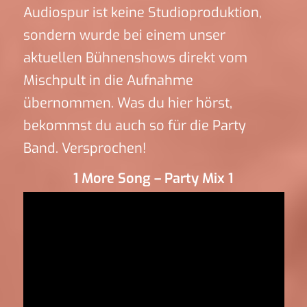
Audiospur ist keine Studioproduktion,
sondern wurde bei einem unser
aktuellen Bühnenshows direkt vom
Mischpult in die Aufnahme
übernommen. Was du hier hörst,
bekommst du auch so für die Party
Band. Versprochen!
1 More Song – Party Mix 1