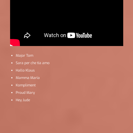
Major Tom
Sara per che tia amo
Hallo Klaus
Mamma Maria
Kompliment
Proud Mary
Hey Jude