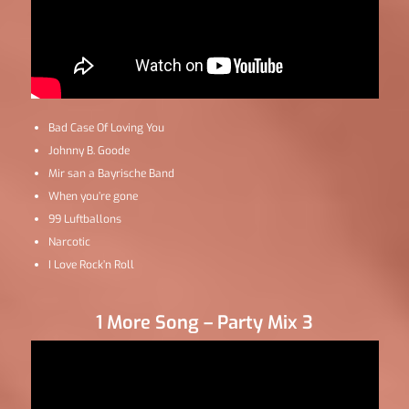
Bad Case Of Loving You
Johnny B. Goode
Mir san a Bayrische Band
When you’re gone
99 Luftballons
Narcotic
I Love Rock’n Roll
1 More Song – Party Mix 3