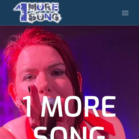
1 MORE
SONG