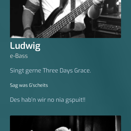
Ludwig
e-Bass
Singt gerne Three Days Grace.
Sag was G‘scheits
Des hab’n wir no nia gspuit!!