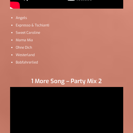
Angels
Expresso & Tschianti
Sweet Caroline
Mama Mia
Ohne Dich
Westerland
Bobfahrerlied
1 More Song – Party Mix 2