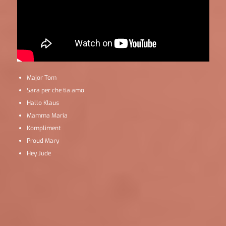
Major Tom
Sara per che tia amo
Hallo Klaus
Mamma Maria
Kompliment
Proud Mary
Hey Jude