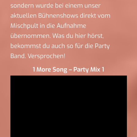
sondern wurde bei einem unser
aktuellen Bühnenshows direkt vom
Mischpult in die Aufnahme
übernommen. Was du hier hörst,
bekommst du auch so für die Party
Band. Versprochen!
1 More Song – Party Mix 1