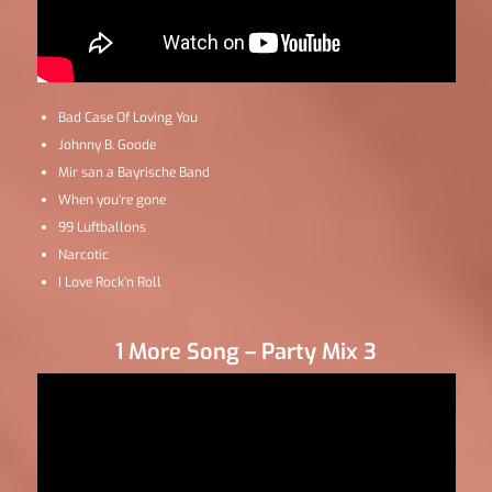
Bad Case Of Loving You
Johnny B. Goode
Mir san a Bayrische Band
When you’re gone
99 Luftballons
Narcotic
I Love Rock’n Roll
1 More Song – Party Mix 3