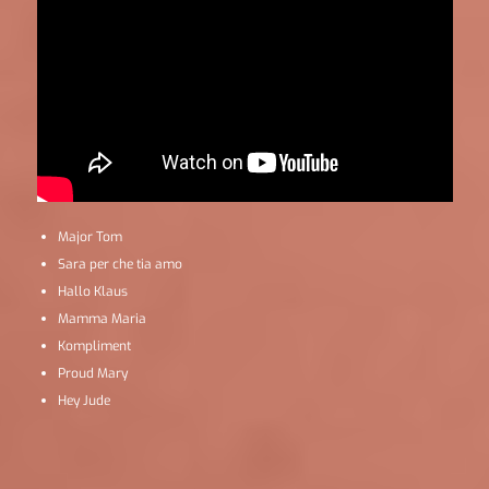
Major Tom
Sara per che tia amo
Hallo Klaus
Mamma Maria
Kompliment
Proud Mary
Hey Jude