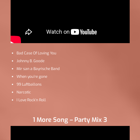
Bad Case Of Loving You
Johnny B. Goode
Mir san a Bayrische Band
When you’re gone
99 Luftballons
Narcotic
I Love Rock’n Roll
1 More Song – Party Mix 3