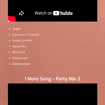
Angels
Expresso & Tschianti
Sweet Caroline
Mama Mia
Ohne Dich
Westerland
Bobfahrerlied
1 More Song – Party Mix 2