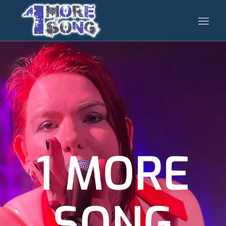
1 MORE
SONG