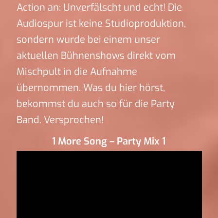
Action an: Unverfälscht und echt! Die
Audiospur ist keine Studioproduktion,
sondern wurde bei einem unser
aktuellen Bühnenshows direkt vom
Mischpult in die Aufnahme
übernommen. Was du hier hörst,
bekommst du auch so für die Party
Band. Versprochen!
1 More Song – Party Mix 1