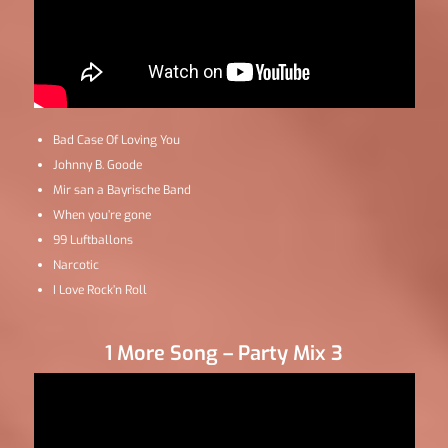
Bad Case Of Loving You
Johnny B. Goode
Mir san a Bayrische Band
When you’re gone
99 Luftballons
Narcotic
I Love Rock’n Roll
1 More Song – Party Mix 3