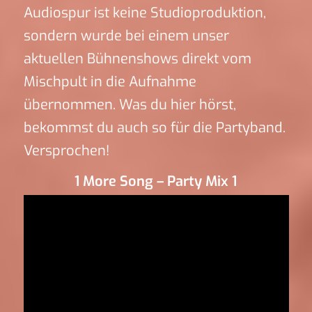
Audiospur ist keine Studioproduktion,
sondern wurde bei einem unser
aktuellen Bühnenshows direkt vom
Mischpult in die Aufnahme
übernommen. Was du hier hörst,
bekommst du auch so für die Partyband.
Versprochen!
1 More Song – Party Mix 1