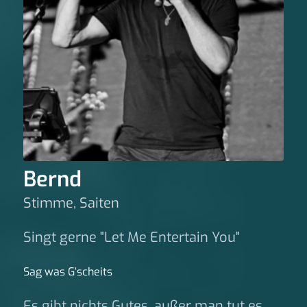
Bernd
Stimme, Saiten
Singt gerne "Let Me Entertain You"
Sag was G‘scheits
Es gibt nichts Gutes, außer man tut es.