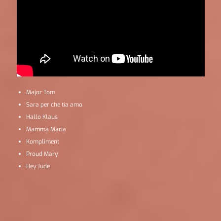
Major Tom
Sara per che tia amo
Hallo Klaus
Mamma Maria
Kompliment
Proud Mary
Hey Jude