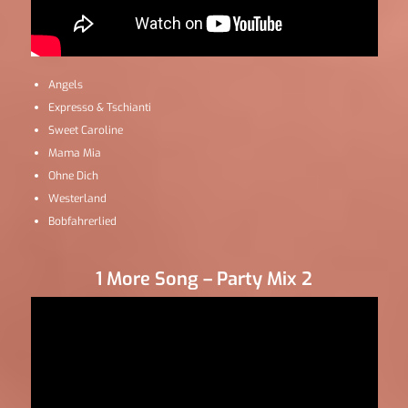
Angels
Expresso & Tschianti
Sweet Caroline
Mama Mia
Ohne Dich
Westerland
Bobfahrerlied
1 More Song – Party Mix 2