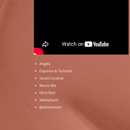
Angels
Expresso & Tschianti
Sweet Caroline
Mama Mia
Ohne Dich
Westerland
Bobfahrerlied