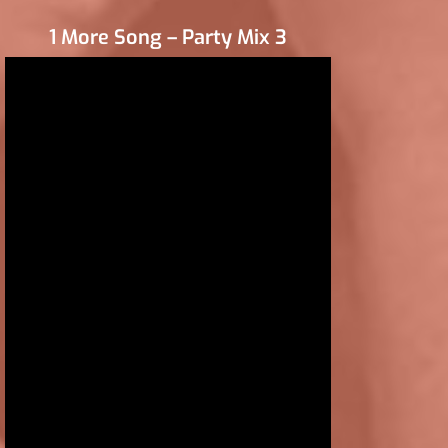
1 More Song – Party Mix 3