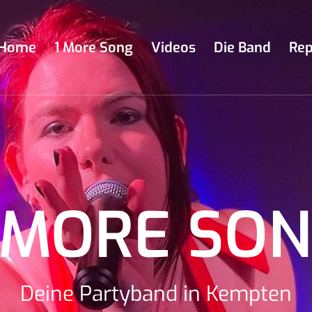
Home
1 More Song
Videos
Die Band
Rep
 MORE SO
Deine Partyband in Kempten