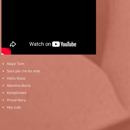
Major Tom
Sara per che tia amo
Hallo Klaus
Mamma Maria
Kompliment
Proud Mary
Hey Jude