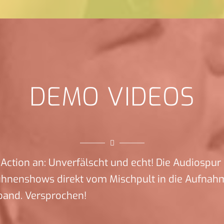
DEMO VIDEOS
Action an: Unverfälscht und echt! Die Audiospur 
ühnenshows direkt vom Mischpult in die Aufnah
band. Versprochen!