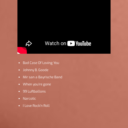
Bad Case Of Loving You
Johnny B. Goode
Mir san a Bayrische Band
When you’re gone
99 Luftballons
Narcotic
I Love Rock’n Roll