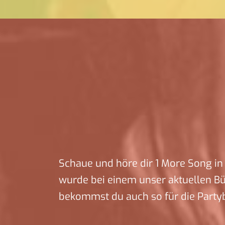
Schaue und höre dir 1 More Song in 
wurde bei einem unser aktuellen B
bekommst du auch so für die Party