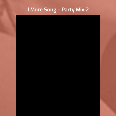
1 More Song – Party Mix 2