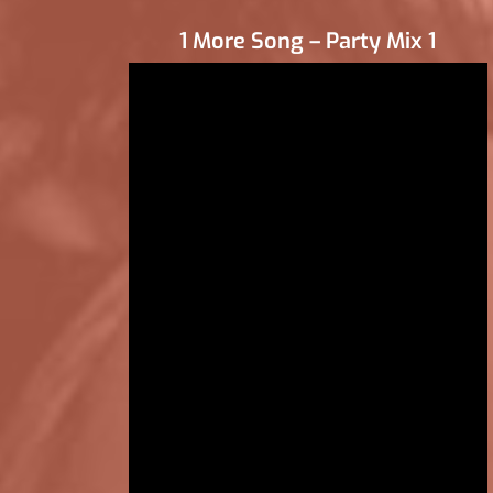
1 More Song – Party Mix 1