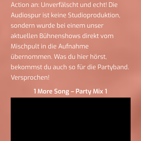
Action an: Unverfälscht und echt! Die
Audiospur ist keine Studioproduktion,
sondern wurde bei einem unser
aktuellen Bühnenshows direkt vom
Mischpult in die Aufnahme
übernommen. Was du hier hörst,
bekommst du auch so für die Partyband.
Versprochen!
1 More Song – Party Mix 1