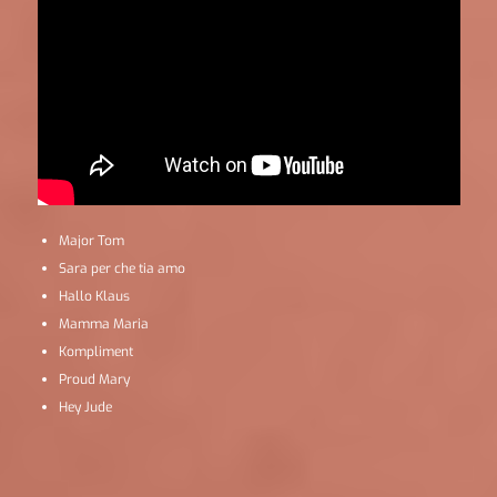
Major Tom
Sara per che tia amo
Hallo Klaus
Mamma Maria
Kompliment
Proud Mary
Hey Jude