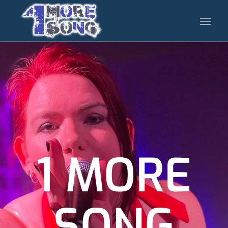
1 MORE
SONG