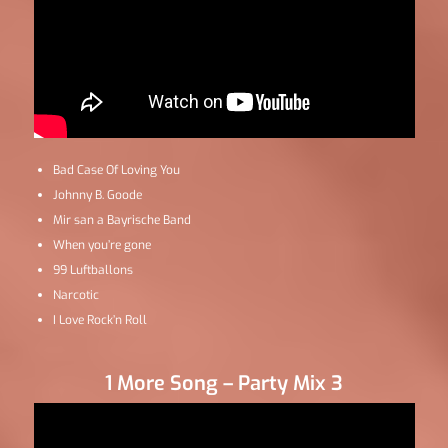
Bad Case Of Loving You
Johnny B. Goode
Mir san a Bayrische Band
When you’re gone
99 Luftballons
Narcotic
I Love Rock’n Roll
1 More Song – Party Mix 3