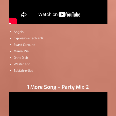
Angels
Expresso & Tschianti
Sweet Caroline
Mama Mia
Ohne Dich
Westerland
Bobfahrerlied
1 More Song – Party Mix 2