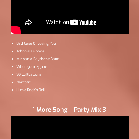
Bad Case Of Loving You
Johnny B. Goode
Mir san a Bayrische Band
When you’re gone
99 Luftballons
Narcotic
I Love Rock’n Roll
1 More Song – Party Mix 3