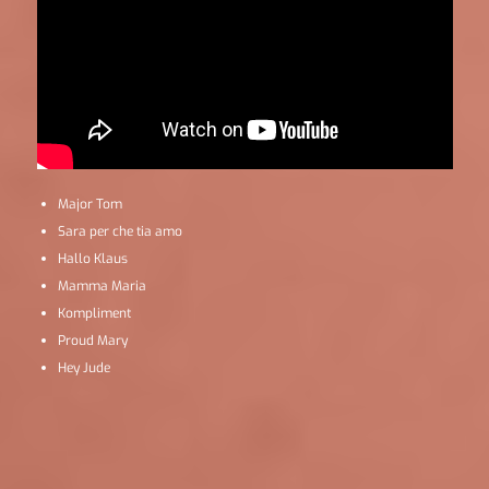
Major Tom
Sara per che tia amo
Hallo Klaus
Mamma Maria
Kompliment
Proud Mary
Hey Jude