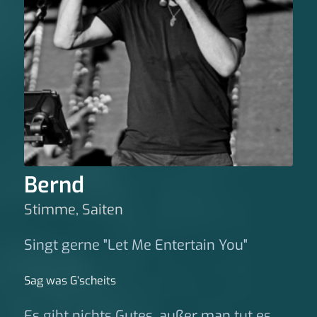
Bernd
Stimme, Saiten
Singt gerne "Let Me Entertain You"
Sag was G‘scheits
Es gibt nichts Gutes, außer man tut es.