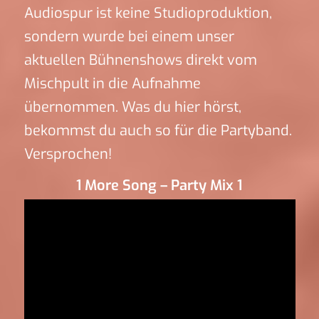
Audiospur ist keine Studioproduktion,
sondern wurde bei einem unser
aktuellen Bühnenshows direkt vom
Mischpult in die Aufnahme
übernommen. Was du hier hörst,
bekommst du auch so für die Partyband.
Versprochen!
1 More Song – Party Mix 1