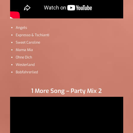
Angels
Expresso & Tschianti
Sweet Caroline
Mama Mia
Ohne Dich
Westerland
Bobfahrerlied
1 More Song – Party Mix 2