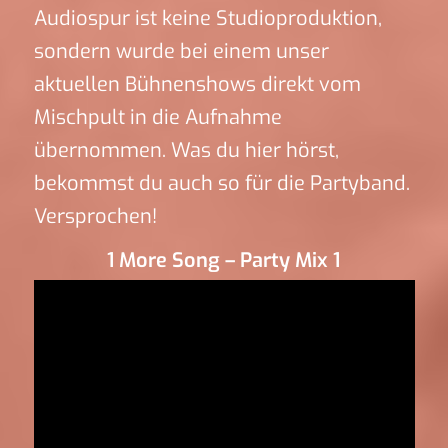
Audiospur ist keine Studioproduktion,
sondern wurde bei einem unser
aktuellen Bühnenshows direkt vom
Mischpult in die Aufnahme
übernommen. Was du hier hörst,
bekommst du auch so für die Partyband.
Versprochen!
1 More Song – Party Mix 1