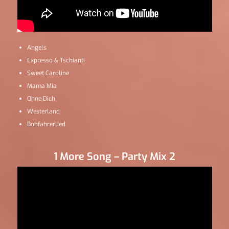
Angels
Expresso & Tschianti
Sweet Caroline
Mama Mia
Ohne Dich
Westerland
Bobfahrerlied
1 More Song – Party Mix 2