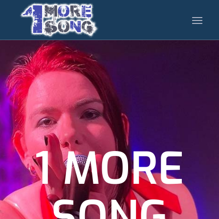
1 MORE
SONG