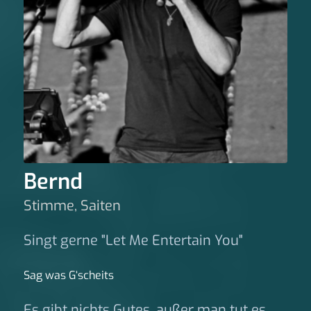
Bernd
Stimme, Saiten
Singt gerne "Let Me Entertain You"
Sag was G‘scheits
Es gibt nichts Gutes, außer man tut es.