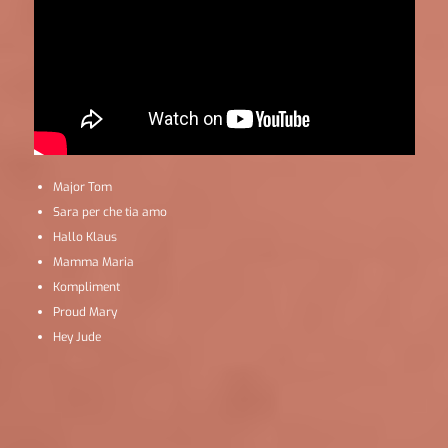
Major Tom
Sara per che tia amo
Hallo Klaus
Mamma Maria
Kompliment
Proud Mary
Hey Jude