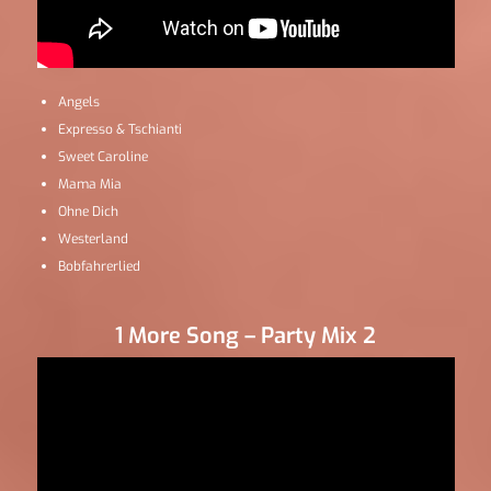
Angels
Expresso & Tschianti
Sweet Caroline
Mama Mia
Ohne Dich
Westerland
Bobfahrerlied
1 More Song – Party Mix 2