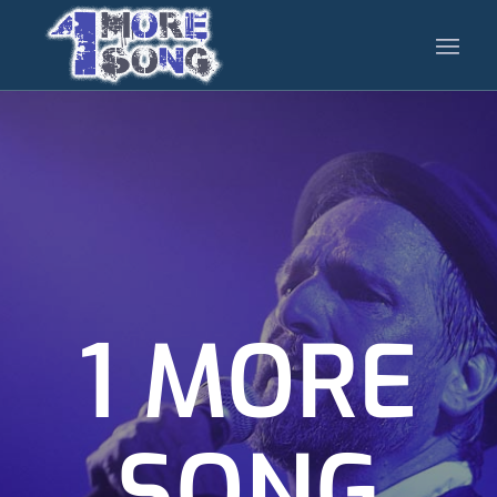
1 MORE
SONG