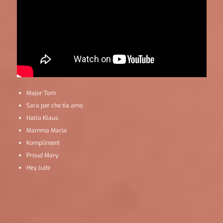
Major Tom
Sara per che tia amo
Hallo Klaus
Mamma Maria
Kompliment
Proud Mary
Hey Jude