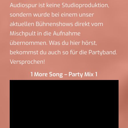
Audiospur ist keine Studioproduktion,
sondern wurde bei einem unser
aktuellen Bühnenshows direkt vom
Mischpult in die Aufnahme
übernommen. Was du hier hörst,
bekommst du auch so für die Partyband.
Versprochen!
1 More Song – Party Mix 1