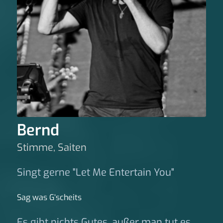
Bernd
Stimme, Saiten
Singt gerne "Let Me Entertain You"
Sag was G‘scheits
Es gibt nichts Gutes, außer man tut es.