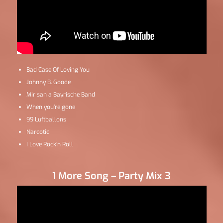
Bad Case Of Loving You
Johnny B. Goode
Mir san a Bayrische Band
When you’re gone
99 Luftballons
Narcotic
I Love Rock’n Roll
1 More Song – Party Mix 3