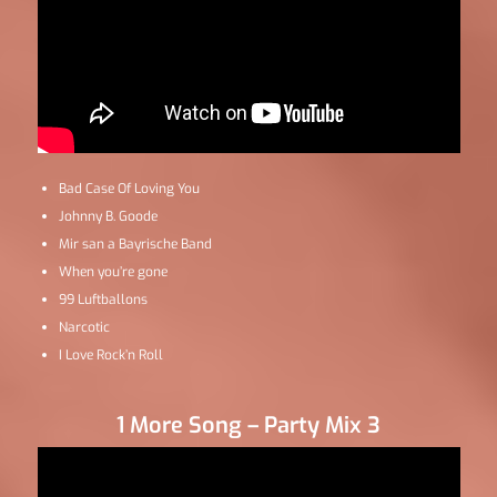
Bad Case Of Loving You
Johnny B. Goode
Mir san a Bayrische Band
When you’re gone
99 Luftballons
Narcotic
I Love Rock’n Roll
1 More Song – Party Mix 3