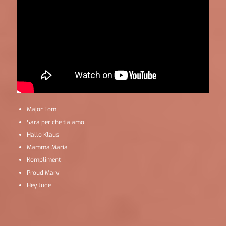
Major Tom
Sara per che tia amo
Hallo Klaus
Mamma Maria
Kompliment
Proud Mary
Hey Jude