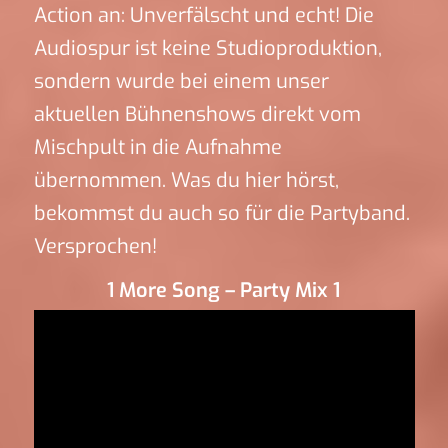
Action an: Unverfälscht und echt! Die
Audiospur ist keine Studioproduktion,
sondern wurde bei einem unser
aktuellen Bühnenshows direkt vom
Mischpult in die Aufnahme
übernommen. Was du hier hörst,
bekommst du auch so für die Partyband.
Versprochen!
1 More Song – Party Mix 1