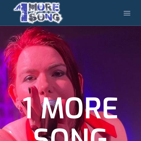
1 MORE
SONG