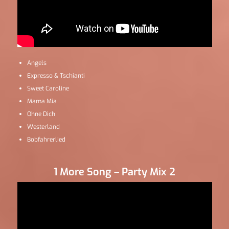
Angels
Expresso & Tschianti
Sweet Caroline
Mama Mia
Ohne Dich
Westerland
Bobfahrerlied
1 More Song – Party Mix 2