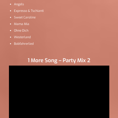
Angels
Expresso & Tschianti
Sweet Caroline
Mama Mia
Ohne Dich
Westerland
Bobfahrerlied
1 More Song – Party Mix 2