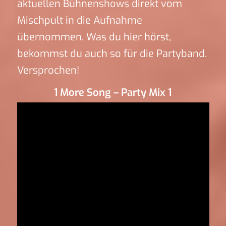
aktuellen Bühnenshows direkt vom
Mischpult in die Aufnahme
übernommen. Was du hier hörst,
bekommst du auch so für die Partyband.
Versprochen!
1 More Song – Party Mix 1