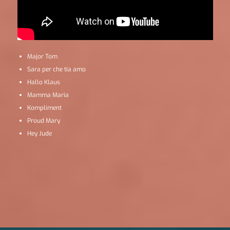
Major Tom
Sara per che tia amo
Hallo Klaus
Mamma Maria
Kompliment
Proud Mary
Hey Jude