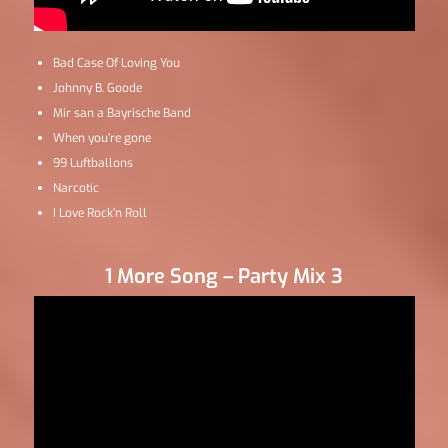
Bad Case Of Loving You
Johnny B. Goode
Mir san a Bayrische Band
When you’re gone
99 Luftballons
Narcotic
I Love Rock’n Roll
1 More Song – Party Mix 3