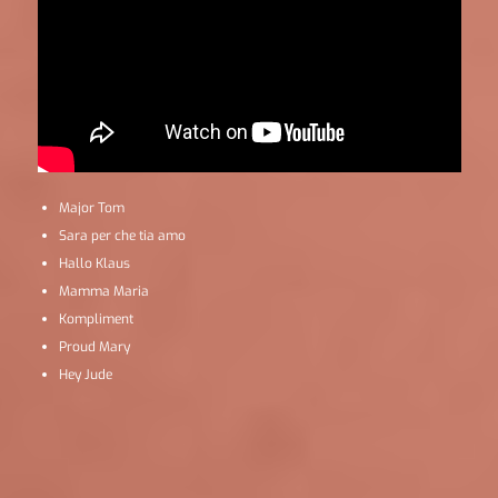
Major Tom
Sara per che tia amo
Hallo Klaus
Mamma Maria
Kompliment
Proud Mary
Hey Jude