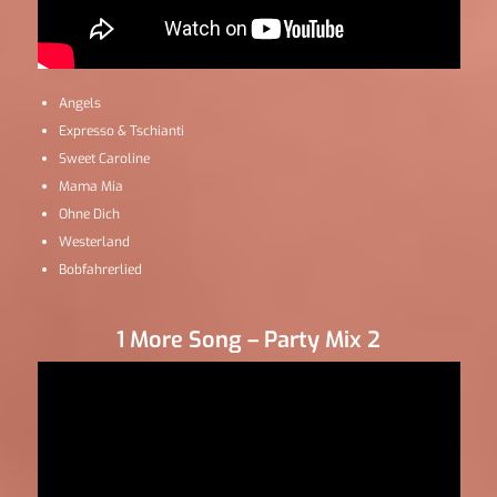
Angels
Expresso & Tschianti
Sweet Caroline
Mama Mia
Ohne Dich
Westerland
Bobfahrerlied
1 More Song – Party Mix 2