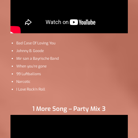
Bad Case Of Loving You
Johnny B. Goode
Mir san a Bayrische Band
When you’re gone
99 Luftballons
Narcotic
I Love Rock’n Roll
1 More Song – Party Mix 3