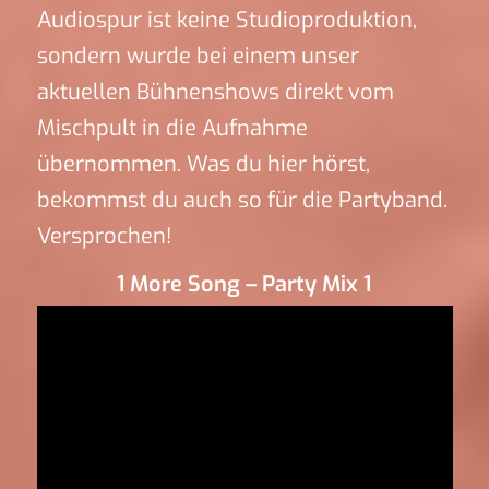
Audiospur ist keine Studioproduktion,
sondern wurde bei einem unser
aktuellen Bühnenshows direkt vom
Mischpult in die Aufnahme
übernommen. Was du hier hörst,
bekommst du auch so für die Partyband.
Versprochen!
1 More Song – Party Mix 1