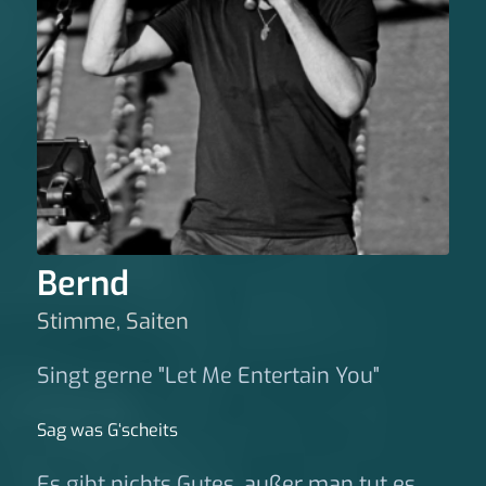
Bernd
Stimme, Saiten
Singt gerne "Let Me Entertain You"
Sag was G‘scheits
Es gibt nichts Gutes, außer man tut es.